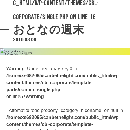
c_html/wp-content/themes/cbl-
corporate/single.php
on line
16
おとなの週末
2016.08.09
Warning
: Undefined array key 0 in
/home/xs682095/canbethelight.com/public_html/wp-
content/themes/cbl-corporate/template-
parts/content-single.php
on line
57
Warning
: Attempt to read property "category_nicename" on null in
/home/xs682095/canbethelight.com/public_html/wp-
content/themes/cbl-corporate/template-