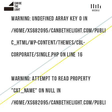
S
k
i
Warning
: Undefined array key 0 in
p
t
/home/xs682095/canbethelight.com/publi
o
c
c_html/wp-content/themes/cbl-
o
n
corporate/single.php
on line
16
t
e
n
t
Warning
: Attempt to read property
"cat_name" on null in
/home/xs682095/canbethelight.com/publi