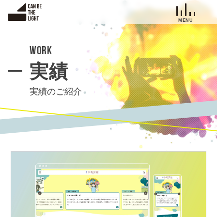
S
k
i
p
work
t
実績
o
c
o
実績のご紹介
n
t
e
n
t