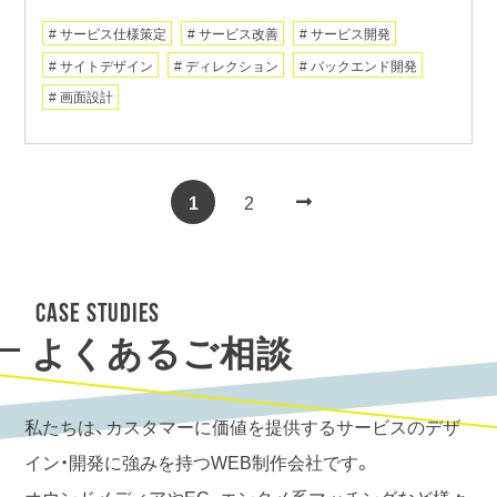
サービス仕様策定
サービス改善
サービス開発
サイトデザイン
ディレクション
バックエンド開発
画面設計
投
1
2
稿
の
CASE STUDIES
ペ
よくあるご相談
ー
ジ
私たちは、カスタマーに価値を提供するサービスのデザ
送
イン・開発に強みを持つWEB制作会社です。
り
オウンドメディアやEC、エンタメ系マッチングなど様々