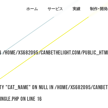
ホーム
サービス
実績
制作・開
in
/home/xs682095/canbethelight.com/public_htm
rty "cat_name" on null in
/home/xs682095/canbet
ingle.php
on line
16