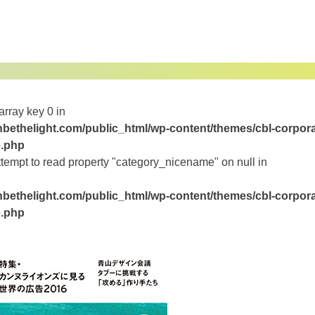
array key 0 in
bethelight.com/public_html/wp-content/themes/cbl-corpora
e.php
ttempt to read property "category_nicename" on null in
bethelight.com/public_html/wp-content/themes/cbl-corpora
e.php