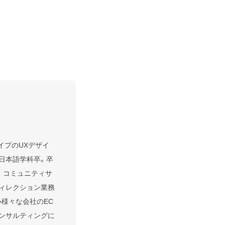
イプのUXデザイ
部日本語学科卒。卒
。コミュニティサ
ディレクション業務
小様々な会社のEC
コンサルティングに