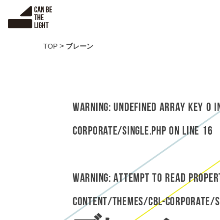
S
k
i
p
>
TOP
ブレーン
t
o
c
o
n
Warning
: Undefined array key 0 
t
e
corporate/single.php
on line
16
n
t
Warning
: Attempt to read prope
content/themes/cbl-corporate/s