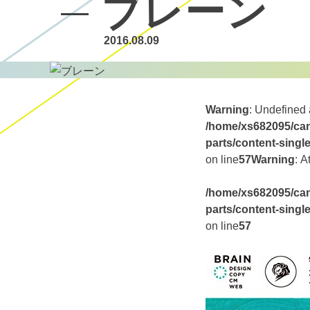
ブレーン
2016.08.09
Warning
: Undefined 
/home/xs682095/can
parts/content-singl
on line
57
Warning
: A
/home/xs682095/can
parts/content-singl
on line
57