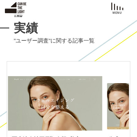
S
k
TAG
i
実績
p
t
"ユーザー調査"に関する記事一覧
o
c
o
n
t
e
n
t