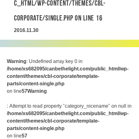
c_html/wp-content/themes/cbl-
corporate/single.php
on line
16
2016.11.30
Warning
: Undefined array key 0 in
/home/xs682095/canbethelight.com/public_html/wp-
content/themes/cbl-corporate/template-
parts/content-single.php
on line
57
Warning
: Attempt to read property "category_nicename" on null in
/home/xs682095/canbethelight.com/public_html/wp-
content/themes/cbl-corporate/template-
parts/content-single.php
on line
57