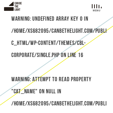
S
k
i
Warning
: Undefined array key 0 in
p
t
/home/xs682095/canbethelight.com/publi
o
c
c_html/wp-content/themes/cbl-
o
n
corporate/single.php
on line
16
t
e
n
t
Warning
: Attempt to read property
"cat_name" on null in
/home/xs682095/canbethelight.com/publi