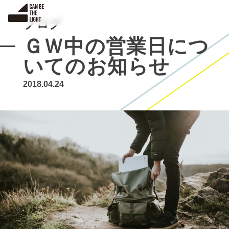
S
k
ブログ
i
ＧＷ中の営業日につ
p
t
いてのお知らせ
o
c
2018.04.24
o
n
t
e
n
t