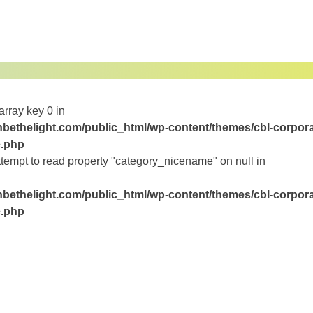
array key 0 in
bethelight.com/public_html/wp-content/themes/cbl-corpora
e.php
ttempt to read property "category_nicename" on null in
bethelight.com/public_html/wp-content/themes/cbl-corpora
e.php