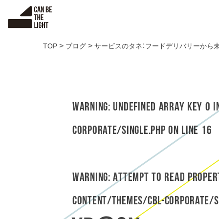
S
k
i
p
>
>
TOP
ブログ
サービスのタネ：フードデリバリーから
t
o
c
o
n
Warning
: Undefined array key 0 
t
e
corporate/single.php
on line
16
n
t
Warning
: Attempt to read prope
content/themes/cbl-corporate/s