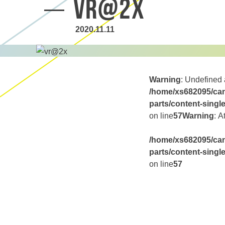
vr@2x
2020.11.11
Warning
: Undefined 
/home/xs682095/can
parts/content-singl
on line
57
Warning
: A
/home/xs682095/can
parts/content-singl
on line
57