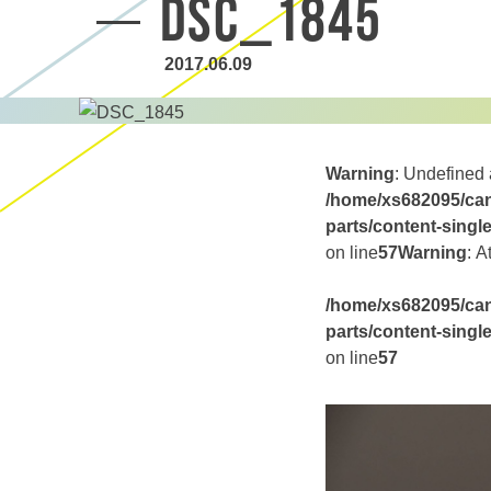
DSC_1845
2017.06.09
Warning
: Undefined 
/home/xs682095/can
parts/content-singl
on line
57
Warning
: A
/home/xs682095/can
parts/content-singl
on line
57