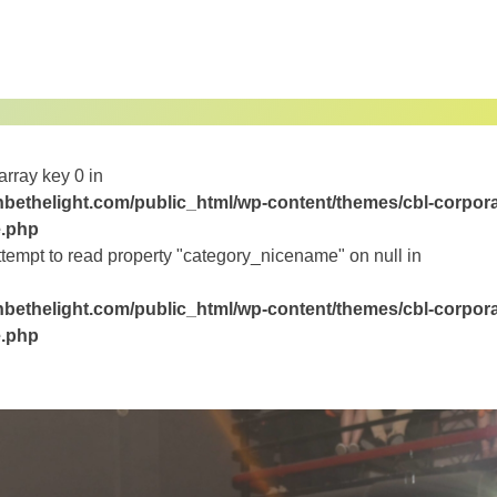
array key 0 in
bethelight.com/public_html/wp-content/themes/cbl-corpora
e.php
ttempt to read property "category_nicename" on null in
bethelight.com/public_html/wp-content/themes/cbl-corpora
e.php