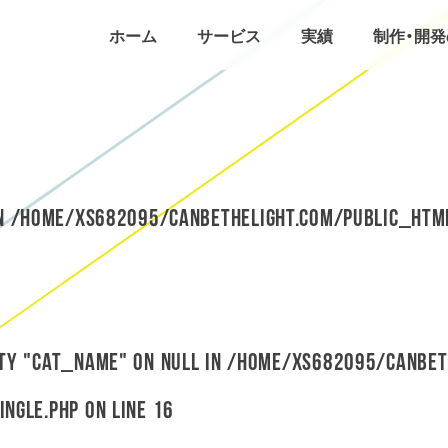
ホーム
サービス
実績
制作・開
in
/home/xs682095/canbethelight.com/public_htm
rty "cat_name" on null in
/home/xs682095/canbet
ingle.php
on line
16