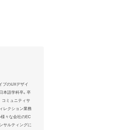
イプのUXデザイ
部日本語学科卒。卒
。コミュニティサ
ディレクション業務
小様々な会社のEC
コンサルティングに