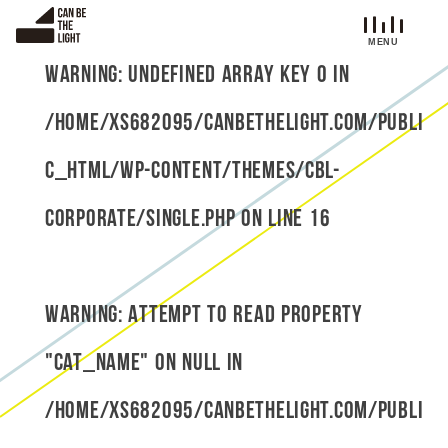
S
k
i
Warning
: Undefined array key 0 in
p
t
/home/xs682095/canbethelight.com/publi
o
c
c_html/wp-content/themes/cbl-
o
n
corporate/single.php
on line
16
t
e
n
t
Warning
: Attempt to read property
"cat_name" on null in
/home/xs682095/canbethelight.com/publi