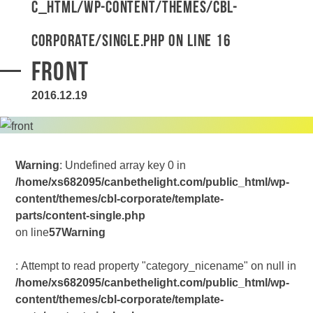
c_html/wp-content/themes/cbl-
corporate/single.php
on line
16
front
2016.12.19
Warning
: Undefined array key 0 in
/home/xs682095/canbethelight.com/public_html/wp-
content/themes/cbl-corporate/template-
parts/content-single.php
on line
57
Warning
: Attempt to read property "category_nicename" on null in
/home/xs682095/canbethelight.com/public_html/wp-
content/themes/cbl-corporate/template-