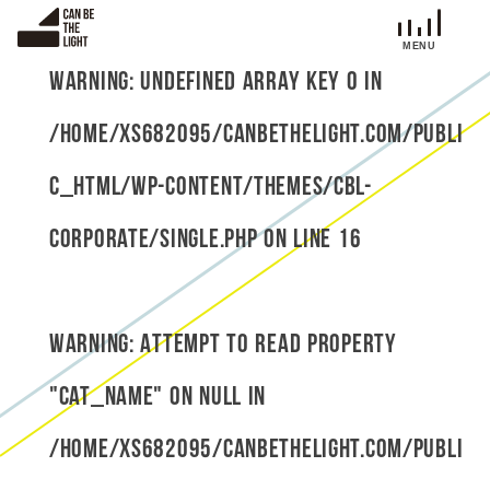
S
k
i
Warning
: Undefined array key 0 in
p
t
/home/xs682095/canbethelight.com/publi
o
c
c_html/wp-content/themes/cbl-
o
n
corporate/single.php
on line
16
t
e
n
t
Warning
: Attempt to read property
"cat_name" on null in
/home/xs682095/canbethelight.com/publi