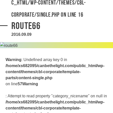
c_html/wp-content/themes/cbl-
corporate/single.php
on line
16
route66
2016.09.09
Warning
: Undefined array key 0 in
/home/xs682095/canbethelight.com/public_html/wp-
content/themes/cbl-corporate/template-
parts/content-single.php
on line
57
Warning
: Attempt to read property "category_nicename" on null in
/home/xs682095/canbethelight.com/public_html/wp-
content/themes/cbl-corporate/template-