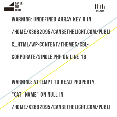
S
k
i
Warning
: Undefined array key 0 in
p
t
/home/xs682095/canbethelight.com/publi
o
c
c_html/wp-content/themes/cbl-
o
n
corporate/single.php
on line
16
t
e
n
t
Warning
: Attempt to read property
"cat_name" on null in
/home/xs682095/canbethelight.com/publi