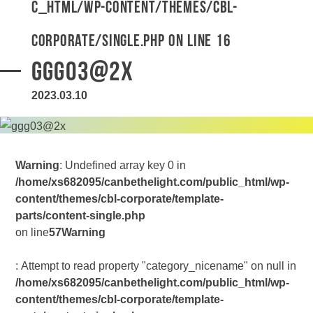
c_html/wp-content/themes/cbl-
corporate/single.php
on line
16
ggg03@2x
2023.03.10
Warning
: Undefined array key 0 in
/home/xs682095/canbethelight.com/public_html/wp-
content/themes/cbl-corporate/template-
parts/content-single.php
on line
57
Warning
: Attempt to read property "category_nicename" on null in
/home/xs682095/canbethelight.com/public_html/wp-
content/themes/cbl-corporate/template-