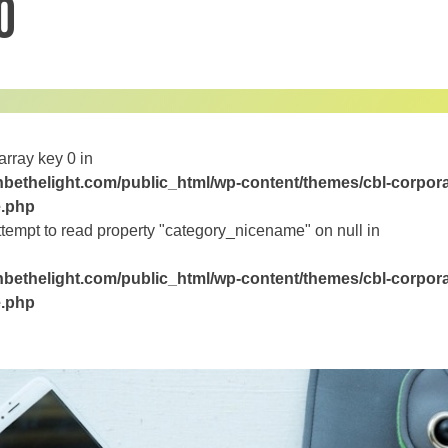
0
array key 0 in
bethelight.com/public_html/wp-content/themes/cbl-corpora
e.php
ttempt to read property "category_nicename" on null in
bethelight.com/public_html/wp-content/themes/cbl-corpora
e.php