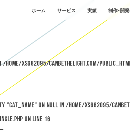
ホーム
サービス
実績
制作・開
in
/home/xs682095/canbethelight.com/public_htm
rty "cat_name" on null in
/home/xs682095/canbet
ingle.php
on line
16