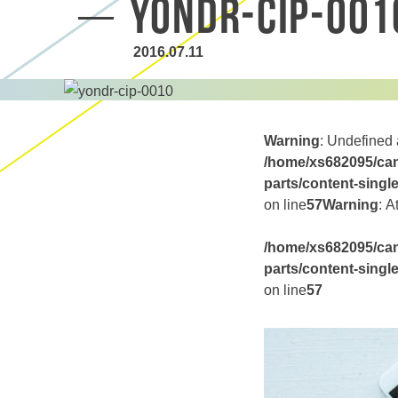
yondr-cip-001
2016.07.11
Warning
: Undefined 
/home/xs682095/can
parts/content-singl
on line
57
Warning
: A
/home/xs682095/can
parts/content-singl
on line
57